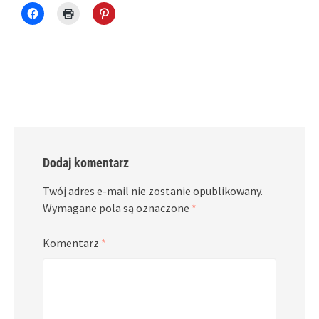
Click
Click
Click
to
to
to
share
print
share
on
(Opens
on
Facebook
in
Pinterest
(Opens
new
(Opens
in
window)
in
new
new
window)
window)
Dodaj komentarz
Twój adres e-mail nie zostanie opublikowany.
Wymagane pola są oznaczone
*
Komentarz
*