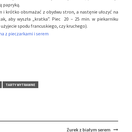
ą papryką.
 i krótko obsmażać z obydwu stron, a nastęnie ułozyć na
tak, aby wyszła „kratka”. Piec 20 – 25 min. w piekarniku
użyjecie spodu francuskiego, czy kruchego).
TARTY WYTRAWNE
Żurek z białym serem