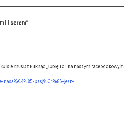
mi i serem
”
onkursie musisz kliknąc „lubię to” na naszym facebookowym
ive-nasz%C4%85-pasj%C4%85-jest-