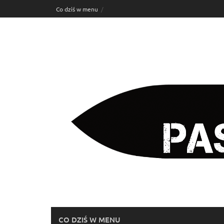
Skip
Co dziś w menu
to
content
CO DZIŚ W MENU