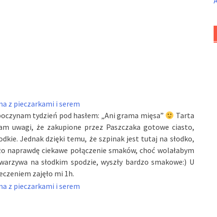
ozpoczynam tydzień pod hasłem: „Ani grama mięsa”
Tarta
łam uwagi, że zakupione przez Paszczaka gotowe ciasto,
łodkie. Jednak dzięki temu, że szpinak jest tutaj na słodko,
yszło naprawdę ciekawe połączenie smaków, choć wolałabym
j warzywa na słodkim spodzie, wyszły bardzo smakowe:) U
ieczeniem zajęło mi 1h.