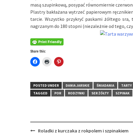
masą szupinkową, posypać równomiernie czerwon
Plastry bakłażana wytrzeć papierowym ręcznikiem
tarcie. Wszystko przykryć paskami żółtego sra, 
nagrzanym do 180 stopni (niezależnie od tego, czy 
Share this:
Click
Click
Click
to
to
to
share
print
share
on
(Opens
on
Facebook
in
Pinterest
(Opens
new
(Opens
in
window)
in
POSTED UNDER
DANIA JARSKIE
ŚNIADANIA
TARTY
new
new
window)
window)
TAGGED
POR
RODZYNKI
SER ŻÓŁTY
SZPINAK
Post
Roladki z kurczaka z rokpolem i szpinakiem