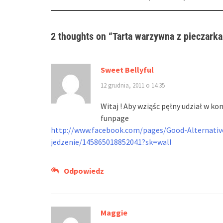
navigation
2 thoughts on “
Tarta warzywna z pieczarka
Sweet Bellyful
12 grudnia, 2011 o 14:35
Witaj ! Aby wziąśc pęłny udział w k
funpage
http://www.facebook.com/pages/Good-Alternat
jedzenie/145865018852041?sk=wall
Odpowiedz
Maggie