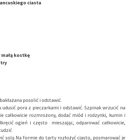
ancuskiego ciasta
w małą kostkę
try
 bakłażana posolić i odstawić.
u udusić pora z pieczarkami i odstawić. Szpinak wrzucić na
ie całkowicie rozmrożony, dodać miód i rodzynki, kumin i
kręcić ogień i często mieszając, odparować całkowicie,
tudzić
ć solą Na formie do tarty rozłożyć ciasto, posmarować je