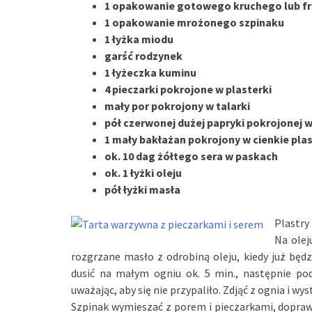
1 opakowanie gotowego kruchego lub fr
1 opakowanie mrożonego szpinaku
1 łyżka miodu
garść rodzynek
1 łyżeczka kuminu
4 pieczarki pokrojone w plasterki
mały por pokrojony w talarki
pół czerwonej dużej papryki pokrojonej 
1 mały bakłażan pokrojony w cienkie plas
ok. 10 dag żółtego sera w paskach
ok. 1 łyżki oleju
pół łyżki masła
Plastry
Na olej
rozgrzane masło z odrobiną oleju, kiedy już będz
dusić na małym ogniu ok. 5 min., następnie pod
uważając, aby się nie przypaliło. Zdjąć z ognia i wys
Szpinak wymieszać z porem i pieczarkami, doprawi