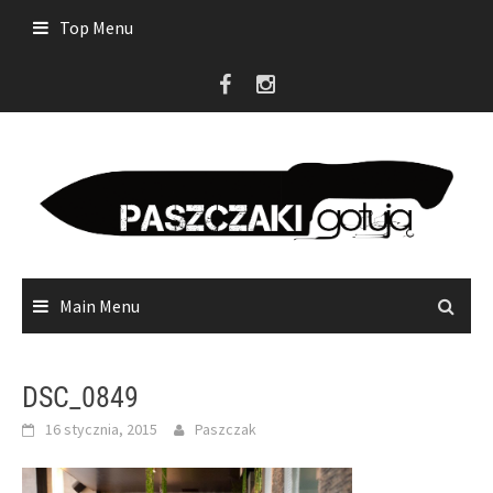
Skip
Top Menu
to
content
Main Menu
DSC_0849
16 stycznia, 2015
Paszczak