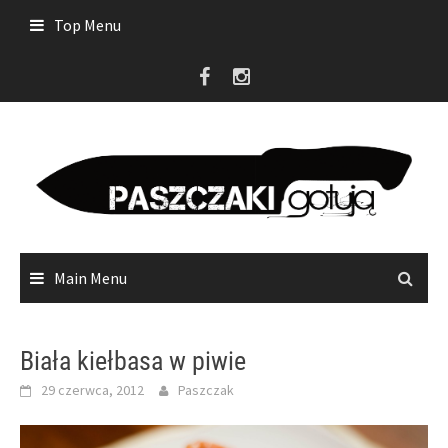
Skip
Top Menu
to
content
Main Menu
Biała kiełbasa w piwie
29 czerwca, 2012
Paszczak