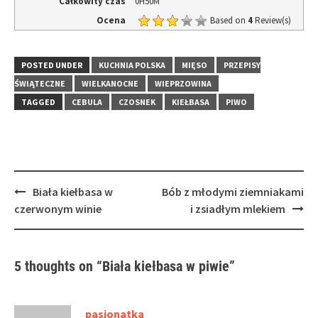
Całkowity czas
0H50M
Ocena
Based on
4
Review(s)
POSTED UNDER
KUCHNIA POLSKA
MIĘSO
PRZEPISY
ŚWIĄTECZNE
WIELKANOCNE
WIEPRZOWINA
TAGGED
CEBULA
CZOSNEK
KIEŁBASA
PIWO
Post
Biała kiełbasa w
Bób z młodymi ziemniakami
navigation
czerwonym winie
i zsiadłym mlekiem
5 thoughts on “
Biała kiełbasa w piwie
”
pasjonatka