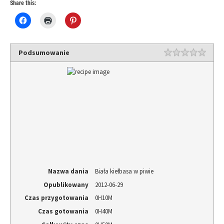
Share this:
Click
Click
Click
to
to
to
share
print
share
on
(Opens
on
Facebook
in
Pinterest
(Opens
new
(Opens
Podsumowanie
in
window)
in
new
new
window)
window)
Nazwa dania
Biała kiełbasa w piwie
Opublikowany
2012-06-29
Czas przygotowania
0H10M
Czas gotowania
0H40M