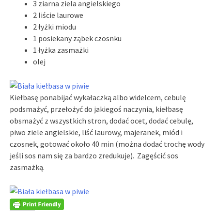
3 ziarna ziela angielskiego
2 liście laurowe
2 łyżki miodu
1 posiekany ząbek czosnku
1 łyżka zasmażki
olej
Kiełbasę ponabijać wykałaczką albo widelcem, cebulę
podsmażyć, przełożyć do jakiegoś naczynia, kiełbasę
obsmażyć z wszystkich stron, dodać ocet, dodać cebulę,
piwo ziele angielskie, liść laurowy, majeranek, miód i
czosnek, gotować około 40 min (można dodać trochę wody
jeśli sos nam się za bardzo zredukuje). Zagęścić sos
zasmażką.