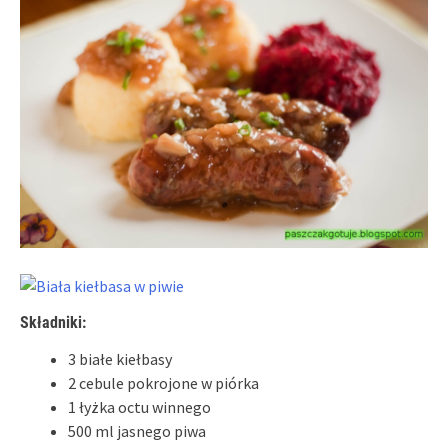
Składniki:
3 białe kiełbasy
2 cebule pokrojone w piórka
1 łyżka octu winnego
500 ml jasnego piwa