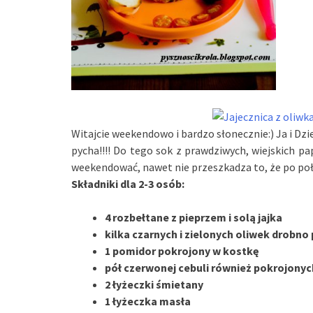
Witajcie weekendowo i bardzo słonecznie:) Ja i Dzi
pycha!!!! Do tego sok z prawdziwych, wiejskich 
weekendować, nawet nie przeszkadza to, że po poł
Składniki dla 2-3 osób:
4 rozbełtane z pieprzem i solą jajka
kilka czarnych i zielonych oliwek drobno
1 pomidor pokrojony w kostkę
pół czerwonej cebuli również pokrojony
2 łyżeczki śmietany
1 łyżeczka masła