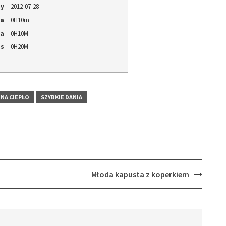
ny
2012-07-28
ia
0H10m
ia
0H10M
as
0H20M
 NA CIEPŁO
SZYBKIE DANIA
Młoda kapusta z koperkiem