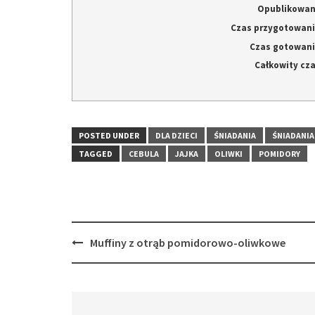
Opublikowa
Czas przygotowan
Czas gotowan
Całkowity cz
POSTED UNDER
DLA DZIECI
ŚNIADANIA
ŚNIADANIA
TAGGED
CEBULA
JAJKA
OLIWKI
POMIDORY
Post
Muffiny z otrąb pomidorowo-oliwkowe
navigation