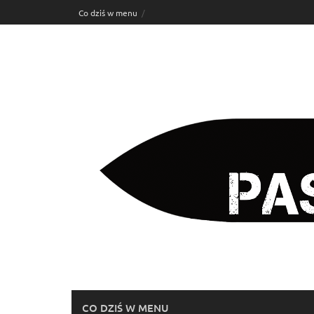
Skip
Co dziś w menu
to
content
CO DZIŚ W MENU