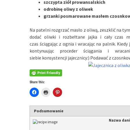
szczypta ziół prowansalskich
odrobinę oliwy z oliwek
grzanki posmarowane masłem czosnko
Na patelni rozgrzać masło z oliwą, zeszklić na tym
dodać oliwki i rozbełtane jajka i cały czas 
czas ściągając z ognia i wracając na palnik. Kiedy 
kontynuując proceder ściągania i wraca
siebie konsystencji jajecznicy:) Podawać z czosn
Share this:
Click
Click
Click
to
to
to
share
print
share
on
(Opens
on
Facebook
in
Pinterest
(Opens
new
(Opens
Podsumowanie
in
window)
in
new
new
Nazwa dan
window)
window)