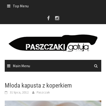
Skip
Top Menu
to
content
Main Menu
Młoda kapusta z koperkiem
31 lipca, 2012
Paszczak