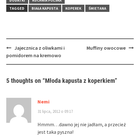
DODATKI
KUCHNIA POLSKA
TAGGED
BIAŁA KAPUSTA
KOPEREK
ŚMIETANA
Post
Jajecznica z oliwkami i
Muffiny owocowe
navigation
pomidorem na kremowo
5 thoughts on “
Młoda kapusta z koperkiem
”
Nemi
31 lipca, 2012 o 09:17
Hmmm…dawno jej nie jadłam, a przecież
jest taka pyszna!