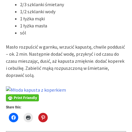
2/3 szklanki śmietany
1/2 szklanki wody
1 łyżka mąki
1 łyżka masła
sól
Masło rozpuścić w garnku, wrzucić kapustę, chwile poddusić
– ok. 2 min. Następnie dodać wodę, przykryć i od czasu do
czasu mieszając, dusić, aż kapusta zmięknie. dodać koperek
i cebulkę. Zabielić mąką rozpuszczoną w śmietanie,
doprawić solą.
Share this:
Click
Click
Click
to
to
to
share
print
share
on
(Opens
on
Facebook
in
Pinterest