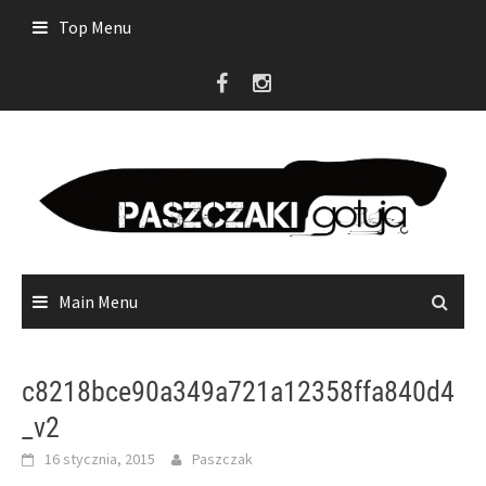
Skip
Top Menu
to
content
Main Menu
c8218bce90a349a721a12358ffa840d4
_v2
16 stycznia, 2015
Paszczak