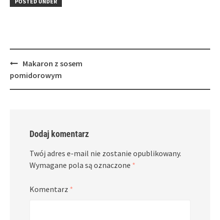
POSTED UNDER
new
new
window)
window)
Post
Makaron z sosem
navigation
pomidorowym
Dodaj komentarz
Twój adres e-mail nie zostanie opublikowany.
Wymagane pola są oznaczone
*
Komentarz
*