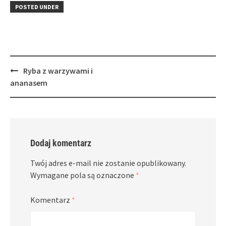
in
window)
in
POSTED UNDER
new
new
window)
window)
Post
Ryba z warzywami i
navigation
ananasem
Dodaj komentarz
Twój adres e-mail nie zostanie opublikowany.
Wymagane pola są oznaczone
*
Komentarz
*