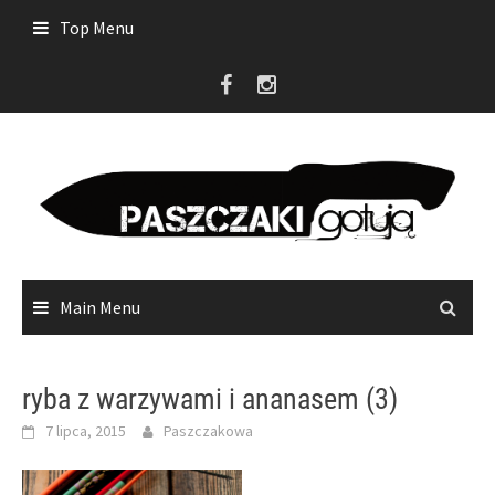
Skip
Top Menu
to
content
Main Menu
ryba z warzywami i ananasem (3)
7 lipca, 2015
Paszczakowa