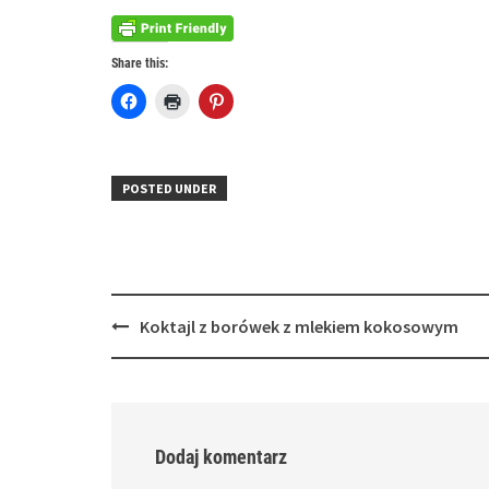
Share this:
Click
Click
Click
to
to
to
share
print
share
on
(Opens
on
Facebook
in
Pinterest
(Opens
new
(Opens
in
window)
in
POSTED UNDER
new
new
window)
window)
Post
Koktajl z borówek z mlekiem kokosowym
navigation
Dodaj komentarz