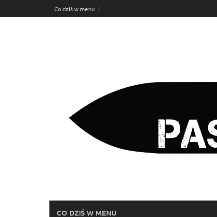
Skip
Co dziś w menu
to
content
CO DZIŚ W MENU