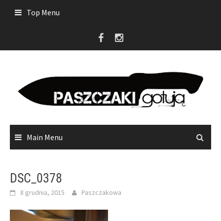
Skip
Top Menu
to
content
Main Menu
DSC_0378
8 grudnia, 2015
Paszczakowa