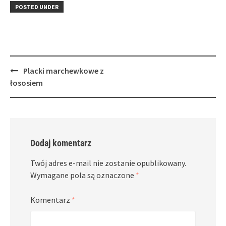
in
window)
in
POSTED UNDER
new
new
window)
window)
Post
Placki marchewkowe z
navigation
łososiem
Dodaj komentarz
Twój adres e-mail nie zostanie opublikowany.
Wymagane pola są oznaczone
*
Komentarz
*