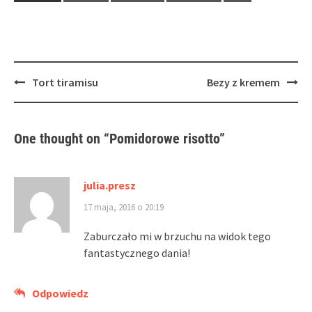
Post
Tort tiramisu
Bezy z kremem
navigation
One thought on “
Pomidorowe risotto
”
julia.presz
17 maja, 2016 o 20:19
Zaburczało mi w brzuchu na widok tego
fantastycznego dania!
Odpowiedz