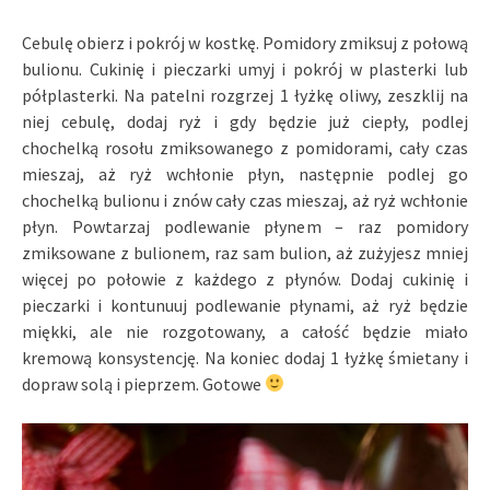
Cebulę obierz i pokrój w kostkę. Pomidory zmiksuj z połową
bulionu. Cukinię i pieczarki umyj i pokrój w plasterki lub
półplasterki. Na patelni rozgrzej 1 łyżkę oliwy, zeszklij na
niej cebulę, dodaj ryż i gdy będzie już ciepły, podlej
chochelką rosołu zmiksowanego z pomidorami, cały czas
mieszaj, aż ryż wchłonie płyn, następnie podlej go
chochelką bulionu i znów cały czas mieszaj, aż ryż wchłonie
płyn. Powtarzaj podlewanie płynem – raz pomidory
zmiksowane z bulionem, raz sam bulion, aż zużyjesz mniej
więcej po połowie z każdego z płynów. Dodaj cukinię i
pieczarki i kontunuuj podlewanie płynami, aż ryż będzie
miękki, ale nie rozgotowany, a całość będzie miało
kremową konsystencję. Na koniec dodaj 1 łyżkę śmietany i
dopraw solą i pieprzem. Gotowe