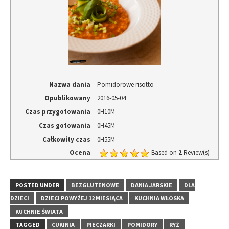
Nazwa dania
Pomidorowe risotto
Opublikowany
2016-05-04
Czas przygotowania
0H10M
Czas gotowania
0H45M
Całkowity czas
0H55M
Ocena
Based on
2
Review(s)
POSTED UNDER
BEZGLUTENOWE
DANIA JARSKIE
DLA
DZIECI
DZIECI POWYŻEJ 12 MIESIĄCA
KUCHNIA WŁOSKA
KUCHNIE ŚWIATA
TAGGED
CUKINIA
PIECZARKI
POMIDORY
RYŻ