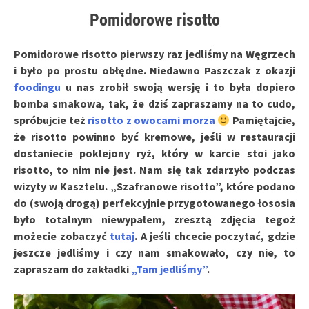
Pomidorowe risotto
Pomidorowe risotto pierwszy raz jedliśmy na Węgrzech
i było po prostu obłędne. Niedawno Paszczak z okazji
foodingu
u nas zrobił swoją wersję i to była dopiero
bomba smakowa, tak, że dziś zapraszamy na to cudo,
spróbujcie też
risotto z owocami morza
Pamiętajcie,
że risotto powinno być kremowe, jeśli w restauracji
dostaniecie poklejony ryż, który w karcie stoi jako
risotto, to nim nie jest. Nam się tak zdarzyło podczas
wizyty w Kasztelu. „Szafranowe risotto”, które podano
do (swoją drogą) perfekcyjnie przygotowanego łososia
było totalnym niewypałem, zresztą zdjęcia tegoż
możecie zobaczyć
tutaj
. A jeśli chcecie poczytać, gdzie
jeszcze jedliśmy i czy nam smakowało, czy nie, to
zapraszam do zakładki
„Tam jedliśmy”
.