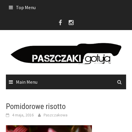
Skip
Top Menu
to
content
Main Menu
Pomidorowe risotto
4 maja, 2016
Paszczakowa