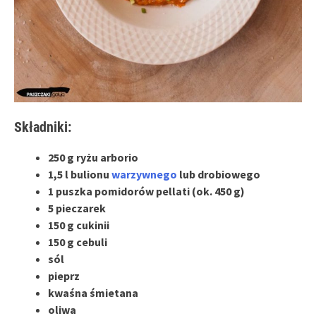
Składniki:
250 g ryżu arborio
1,5 l bulionu
warzywnego
lub drobiowego
1 puszka pomidorów pellati (ok. 450 g)
5 pieczarek
150 g cukinii
150 g cebuli
sól
pieprz
kwaśna śmietana
oliwa