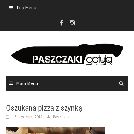
Skip
Top Menu
to
content
Main Menu
Oszukana pizza z szynką
15 stycznia, 2012
Paszczak