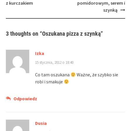
navigation
z kurczakiem
pomidorowym, serem i
szynką
3 thoughts on “
Oszukana pizza z szynką
”
Izka
15 stycznia, 2012 o 18:40
Co tam oszukana
Ważne, że szybko sie
robi i smakuje
Odpowiedz
Dusia