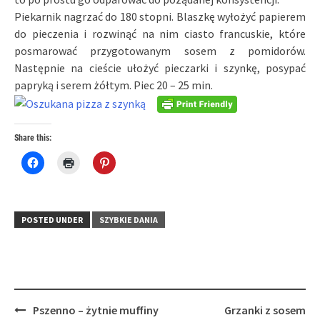
Piekarnik nagrzać do 180 stopni. Blaszkę wyłożyć papierem
do pieczenia i rozwinąć na nim ciasto francuskie, które
posmarować przygotowanym sosem z pomidorów.
Następnie na cieście ułożyć pieczarki i szynkę, posypać
papryką i serem żółtym. Piec 20 – 25 min.
Share this:
Click
Click
Click
to
to
to
share
print
share
on
(Opens
on
Facebook
in
Pinterest
(Opens
new
(Opens
in
window)
in
POSTED UNDER
SZYBKIE DANIA
new
new
window)
window)
Post
Pszenno – żytnie muffiny
Grzanki z sosem