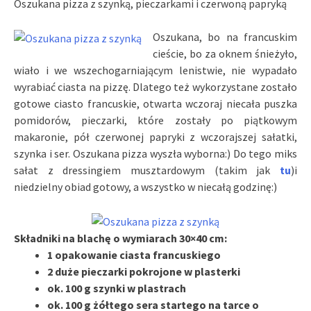
Oszukana pizza z szynką, pieczarkami i czerwoną papryką
Oszukana, bo na francuskim
cieście, bo za oknem śnieżyło,
wiało i we wszechogarniającym lenistwie, nie wypadało
wyrabiać ciasta na pizzę. Dlatego też wykorzystane zostało
gotowe ciasto francuskie, otwarta wczoraj niecała puszka
pomidorów, pieczarki, które zostały po piątkowym
makaronie, pół czerwonej papryki z wczorajszej sałatki,
szynka i ser. Oszukana pizza wyszła wyborna:) Do tego miks
sałat z dressingiem musztardowym (takim jak
tu
)i
niedzielny obiad gotowy, a wszystko w niecałą godzinę:)
Składniki na blachę o wymiarach 30×40 cm:
1 opakowanie ciasta francuskiego
2 duże pieczarki pokrojone w plasterki
ok. 100 g szynki w plastrach
ok. 100 g żółtego sera startego na tarce o