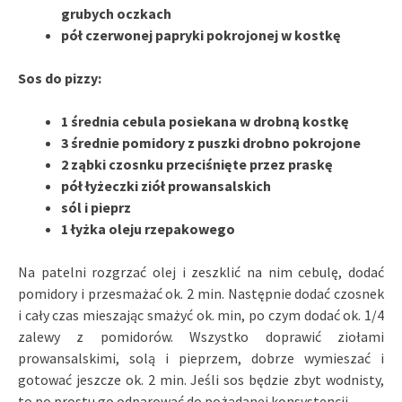
grubych oczkach
pół czerwonej papryki pokrojonej w kostkę
Sos do pizzy:
1 średnia cebula posiekana w drobną kostkę
3 średnie pomidory z puszki drobno pokrojone
2 ząbki czosnku przeciśnięte przez praskę
pół łyżeczki ziół prowansalskich
sól i pieprz
1 łyżka oleju rzepakowego
Na patelni rozgrzać olej i zeszklić na nim cebulę, dodać
pomidory i przesmażać ok. 2 min. Następnie dodać czosnek
i cały czas mieszając smażyć ok. min, po czym dodać ok. 1/4
zalewy z pomidorów. Wszystko doprawić ziołami
prowansalskimi, solą i pieprzem, dobrze wymieszać i
gotować jeszcze ok. 2 min. Jeśli sos będzie zbyt wodnisty,
to po prostu go odparować do pożądanej konsystencji.